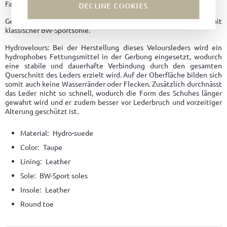
Farbvarianten zurück.
DECLINE COOKIES
Gefertig aus feinstem wasserabweisendem Hydrovelours mit
klassischer BW-Sportsohle.
Hydrovelours: Bei der Herstellung dieses Veloursleders wird ein
hydrophobes Fettungsmittel in der Gerbung eingesetzt, wodurch
eine stabile und dauerhafte Verbindung durch den gesamten
Querschnitt des Leders erzielt wird. Auf der Oberfläche bilden sich
somit auch keine Wasserränder oder Flecken. Zusätzlich durchnässt
das Leder nicht so schnell, wodurch die Form des Schuhes länger
gewahrt wird und er zudem besser vor Lederbruch und vorzeitiger
Alterung geschützt ist.
Material:
Hydro-suede
Color:
Taupe
Lining:
Leather
Sole:
BW-Sport soles
Insole:
Leather
Round toe