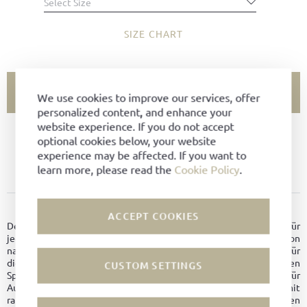
Select Size
SIZE CHART
ADD TO CART
We use cookies to improve our services, offer
personalized content, and enhance your
website experience. If you do not accept
optional cookies below, your website
SIZE NOT AVAILABLE?
experience may be affected. If you want to
ADD TO FAVORITES
learn more, please read the
Cookie Policy
.
PRODUCT DETAILS
ACCEPT COOKIES
Der Sprinter wurde für das alltägliche Leben entworfen und ist für
jede Gelegenheit geeignet, er ist eine zeitlose Verschmelzung von
nachhaltiger Handwerkskunst und moderner Eleganz. Geeignet für
diejenigen, die Stil, Substanz und vielleicht einen flotten
CUSTOM SETTINGS
Spaziergang schätzen. Erstmals sorgte er in den 90er Jahren für
Aufsehen – unter anderem dank Helmut Lang –, nun kehrt er mit
raffinierten Details, neu verarbeiteten Kanten und frischen