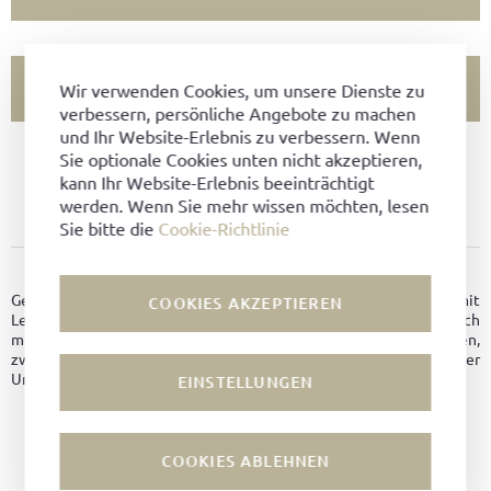
FILIALVERFÜGBARKEIT PRÜFEN
Wir verwenden Cookies, um unsere Dienste zu
verbessern, persönliche Angebote zu machen
und Ihr Website-Erlebnis zu verbessern. Wenn
Sie optionale Cookies unten nicht akzeptieren,
ARTIKEL NICHT VERFÜGBAR?
kann Ihr Website-Erlebnis beeinträchtigt
ZU FAVORITEN HINZUFÜGEN
werden. Wenn Sie mehr wissen möchten, lesen
Sie bitte die
Cookie-Richtlinie
PRODUKTDETAILS
Geräumige Reisetasche aus Pferdeleder (Horse Fronts) mit
COOKIES AKZEPTIEREN
Lederverschluss und verchromter Messingschnalle, ein Innenfach
mit Reißverschluss und zwei zusätzliche Seitenfächer innen,
zwei seitliche Außenfächer, abnehmbarer und verstellbarer
Umhängeriemen mit Stahlkarabinern.
EINSTELLUNGEN
Material:
Horse-Fronts Leder
Farbe:
Schwarz
COOKIES ABLEHNEN