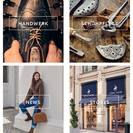
HANDWERK
SCHUHPFLEGE
NEWS
STORES