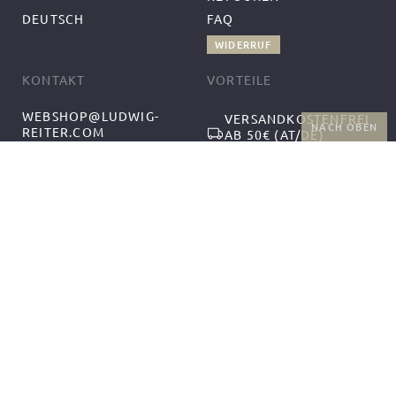
DEUTSCH
FAQ
WIDERRUF
KONTAKT
VORTEILE
WEBSHOP@LUDWIG-
VERSANDKOSTENFREI
NACH OBEN
REITER.COM
AB 50€ (AT/DE)
+43-1-2559300-1
RÜCKGABE UND
MO-DO 9:00-12:00,
KOSTENFREIER
13:00-17:00
UMTAUSCH
FR 9:00-14:00
FOLGEN SIE UNS
ZAHLUNGSARTEN