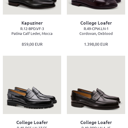
Kapuziner
College Loafer
R.12-BPD.VF-3
R.49-CPW.LN-1
Patina Calf Leder, Mocca
Cordovan, Oxblood
859,00 EUR
1.398,00 EUR
College Loafer
College Loafer
R.49-RCS.LN-2Z-ES
R.49-RPD.LN-1-JS