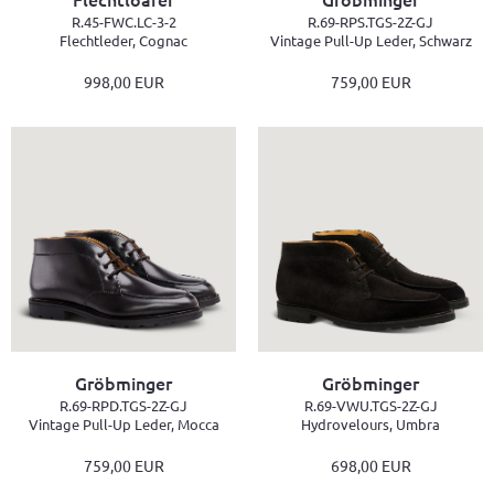
R.45-FWC.LC-3-2
R.69-RPS.TGS-2Z-GJ
Flechtleder, Cognac
Vintage Pull-Up Leder, Schwarz
998,00 EUR
759,00 EUR
Gröbminger
Gröbminger
R.69-RPD.TGS-2Z-GJ
R.69-VWU.TGS-2Z-GJ
Vintage Pull-Up Leder, Mocca
Hydrovelours, Umbra
759,00 EUR
698,00 EUR