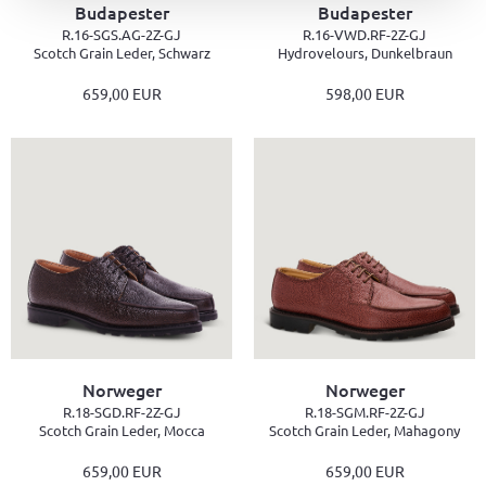
Budapester
Budapester
R.16-SGS.AG-2Z-GJ
R.16-VWD.RF-2Z-GJ
Scotch Grain Leder, Schwarz
Hydrovelours, Dunkelbraun
659,00 EUR
598,00 EUR
Norweger
Norweger
R.18-SGD.RF-2Z-GJ
R.18-SGM.RF-2Z-GJ
Scotch Grain Leder, Mocca
Scotch Grain Leder, Mahagony
659,00 EUR
659,00 EUR