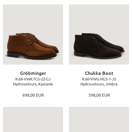
Gröbminger
Chukka Boot
R.69-VWK.TGS-2Z-GJ
R.60-VWU.NGS-1-JS
Hydrovelours, Kastanie
Hydrovelours, Umbra
698,00 EUR
598,00 EUR