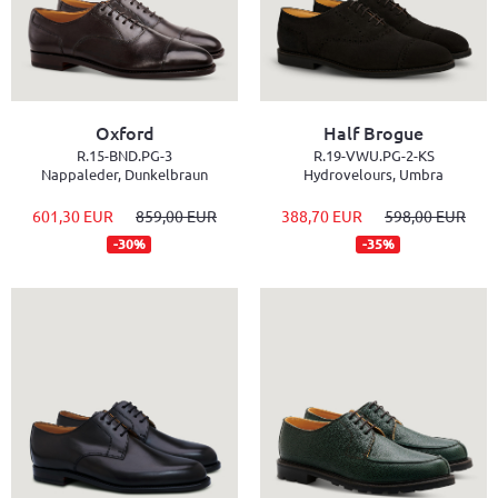
Oxford
Half Brogue
R.15-BND.PG-3
R.19-VWU.PG-2-KS
Nappaleder, Dunkelbraun
Hydrovelours, Umbra
601,30 EUR
859,00 EUR
388,70 EUR
598,00 EUR
-30%
-35%