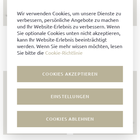
Wir verwenden Cookies, um unsere Dienste zu
verbessern, persönliche Angebote zu machen
und Ihr Website-Erlebnis zu verbessern. Wenn
Sie optionale Cookies unten nicht akzeptieren,
Budapester
Budapester
kann Ihr Website-Erlebnis beeinträchtigt
R.16-UBD.RF-2Z-GJ
R.16-SGD.RF-2Z-GJ
werden. Wenn Sie mehr wissen möchten, lesen
Juchtenleder, Mocca
Scotch Grain Leder, Mocca
Sie bitte die
Cookie-Richtlinie
759,00 EUR
659,00 EUR
COOKIES AKZEPTIEREN
EINSTELLUNGEN
COOKIES ABLEHNEN