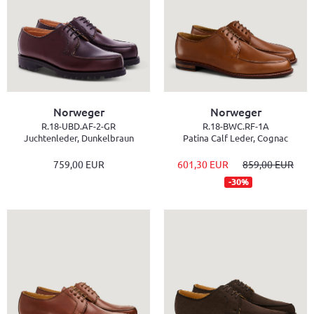
Norweger
Norweger
R.18-UBD.AF-2-GR
R.18-BWC.RF-1A
Juchtenleder, Dunkelbraun
Patina Calf Leder, Cognac
759,00 EUR
601,30 EUR
859,00 EUR
-30%