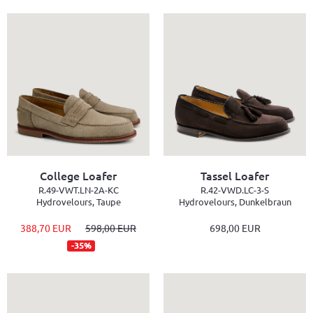
College Loafer
Tassel Loafer
R.49-VWT.LN-2A-KC
R.42-VWD.LC-3-S
Hydrovelours, Taupe
Hydrovelours, Dunkelbraun
388,70 EUR
598,00 EUR
698,00 EUR
-35%