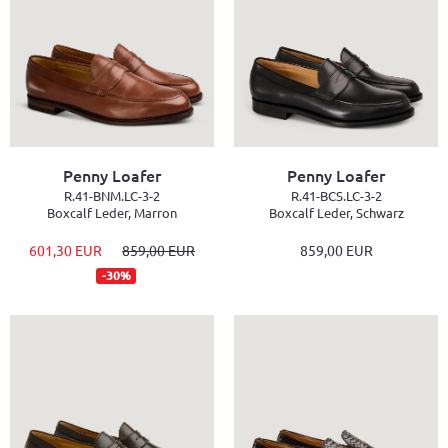
Penny Loafer
Penny Loafer
R.41-BNM.LC-3-2
R.41-BCS.LC-3-2
Boxcalf Leder, Marron
Boxcalf Leder, Schwarz
601,30 EUR
859,00 EUR
859,00 EUR
-30%