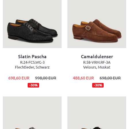
Slatin Pascha
Camaldulenser
R.24-FCS.WG-3
R.58-VRM.RF-3A
Flechtleder, Schwarz
Velours, Muskat
698,60 EUR
998,00 EUR
488,60 EUR
698,00 EUR
-30%
-30%