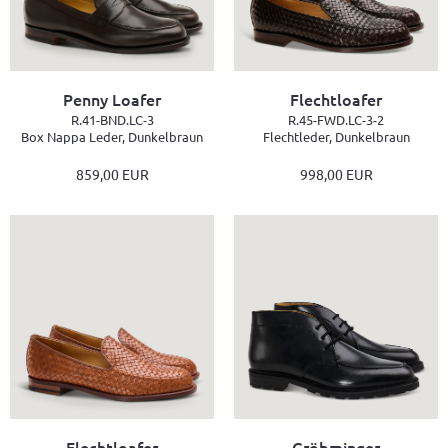
Penny Loafer
Flechtloafer
R.41-BND.LC-3
R.45-FWD.LC-3-2
Box Nappa Leder, Dunkelbraun
Flechtleder, Dunkelbraun
859,00 EUR
998,00 EUR
Flechtloafer
Gröbminger