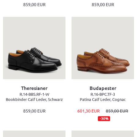
859,00 EUR
859,00 EUR
Theresianer
Budapester
R.14-BBS.RF-1-W
R.16-BPC.TF-3
Bookbinder Calf Leder, Schwarz
Patina Calf Leder, Cognac
859,00 EUR
601,30 EUR
859,00 EUR
-30%