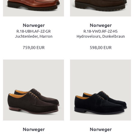
Norweger
Norweger
R.18-UBM.AF-2Z-GR
R.18-VWD.RF-2Z-HS
Juchtenleder, Marron
Hydrovelours, Dunkelbraun
759,00 EUR
598,00 EUR
Norweger
Norweger