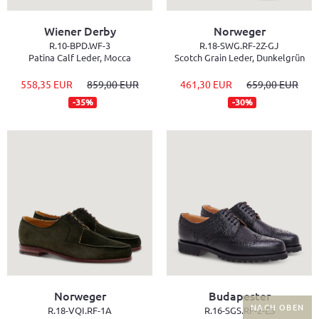
Wiener Derby
Norweger
R.10-BPD.WF-3
R.18-SWG.RF-2Z-GJ
Patina Calf Leder, Mocca
Scotch Grain Leder, Dunkelgrün
558,35 EUR
859,00 EUR
461,30 EUR
659,00 EUR
-35%
-30%
Norweger
Budapester
NACH OBEN
R.18-VQI.RF-1A
R.16-SGS.RF-2-ES