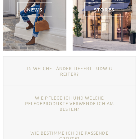
NEWS
STORES
IN WELCHE LÄNDER LIEFERT LUDWIG
REITER?
WIE PFLEGE ICH UND WELCHE
PFLEGEPRODUKTE VERWENDE ICH AM
BESTEN?
WIE BESTIMME ICH DIE PASSENDE
GRÖSSE?