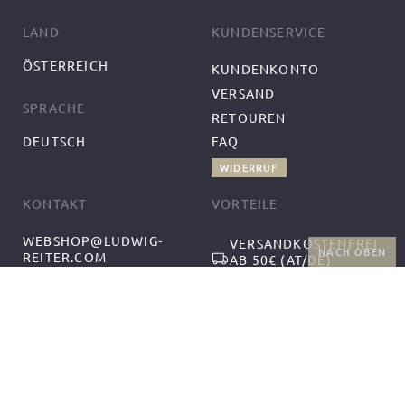
LAND
KUNDENSERVICE
ÖSTERREICH
KUNDENKONTO
VERSAND
SPRACHE
RETOUREN
DEUTSCH
FAQ
WIDERRUF
KONTAKT
VORTEILE
WEBSHOP@LUDWIG-
VERSANDKOSTENFREI
NACH OBEN
REITER.COM
AB 50€ (AT/DE)
+43-1-2559300-1
RÜCKGABE UND
MO-DO 9:00-12:00,
KOSTENFREIER
13:00-17:00
UMTAUSCH
FR 9:00-14:00
FOLGEN SIE UNS