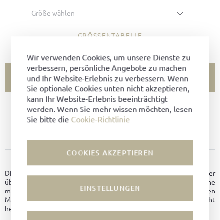
Größe wählen
GRÖSSENTABELLE
Wir verwenden Cookies, um unsere Dienste zu
verbessern, persönliche Angebote zu machen
und Ihr Website-Erlebnis zu verbessern. Wenn
IN DEN WARENKORB LEGEN
Sie optionale Cookies unten nicht akzeptieren,
kann Ihr Website-Erlebnis beeinträchtigt
werden. Wenn Sie mehr wissen möchten, lesen
GRÖSSE NICHT VORHANDEN?
Sie bitte die
Cookie-Richtlinie
ZU FAVORITEN HINZUFÜGEN
COOKIES AKZEPTIEREN
PRODUKTDETAILS
Diese Einlegesohle wurde aus Kork gefertigt und mit Leder
überzogen und eignet sich für sportlichen Ludwig Reiter Schuhe
EINSTELLUNGEN
mit einer Bootsohle sowie für das Modell Marathon. Bei den
Modellen Trainer und Sprinter kann die Sohle nicht
herausgenommen werden.