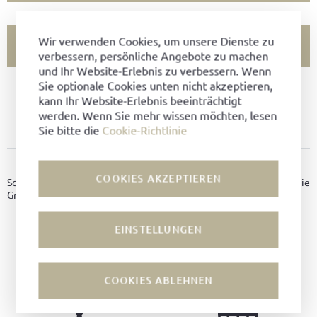
Wir verwenden Cookies, um unsere Dienste zu
FILIALVERFÜGBARKEIT PRÜFEN
verbessern, persönliche Angebote zu machen
und Ihr Website-Erlebnis zu verbessern. Wenn
Sie optionale Cookies unten nicht akzeptieren,
ARTIKEL NICHT VERFÜGBAR?
kann Ihr Website-Erlebnis beeinträchtigt
werden. Wenn Sie mehr wissen möchten, lesen
ZU FAVORITEN HINZUFÜGEN
Sie bitte die
Cookie-Richtlinie
PRODUKTDETAILS
COOKIES AKZEPTIEREN
Schuhbänder in der Länge 130cm in Schwarz für Modelle wie
Grinzinger.
Farbe:
Schwarz
EINSTELLUNGEN
COOKIES ABLEHNEN