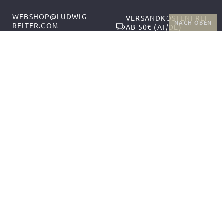
WEBSHOP@LUDWIG-
VERSANDKOSTENFREI
NACH OBEN
REITER.COM
AB 50€ (AT/DE)
+43-1-2559300-1
RÜCKGABE UND
MO-DO 9:00-12:00,
KOSTENFREIER
13:00-17:00
UMTAUSCH
FR 9:00-14:00
FOLGEN SIE UNS
ZAHLUNGSARTEN
VERSANDPARTNER