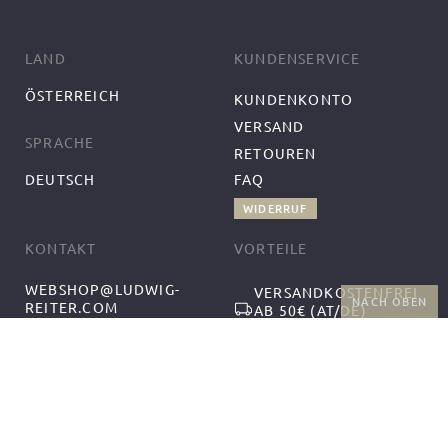
LAND
KUNDENSERVICE
ÖSTERREICH
KUNDENKONTO
VERSAND
SPRACHE
RETOUREN
DEUTSCH
FAQ
WIDERRUF
KONTAKT
VORTEILE
WEBSHOP@LUDWIG-
VERSANDKOSTENFREI
NACH OBEN
REITER.COM
AB 50€ (AT/DE)
+43-1-2559300-1
RÜCKGABE UND
MO-DO 9:00-12:00,
KOSTENFREIER
13:00-17:00
UMTAUSCH
FR 9:00-14:00
FOLGEN SIE UNS