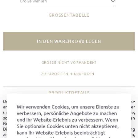
Größe wählen
GRÖSSENTABELLE
IN DEN WARENKORB LEGEN
GRÖSSE NICHT VORHANDEN?
ZU FAVORITEN HINZUFÜGEN
PRODUKTDETAILS
Der Blücher ist ein klassisches Schuhmodell im anglo-
Wir verwenden Cookies, um unsere Dienste zu
amerikanischen Derby-Schnitt. Gefertigt aus Vintage Pull-up Leder
und auf einem Wiener Leisten aufgebaut, zeigt er eine klare,
verbessern, persönliche Angebote zu machen
schlanke Linie. Die City-Sohle macht ihn zu einem verlässlichen
und Ihr Website-Erlebnis zu verbessern. Wenn
Begleiter im Alltag.
Sie optionale Cookies unten nicht akzeptieren,
Die offene 5-Loch-Schnürung sorgt für eine angenehme Anpassung
kann Ihr Website-Erlebnis beeinträchtigt
an den Fuß. Eine leder-passepoilierte Kante setzt einen dezenten,