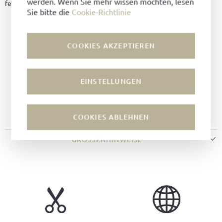
werden. Wenn Sie mehr wissen möchten, lesen
feinen Akzent und rundet das Erscheinungsbild stimmig ab.
Sie bitte die
Cookie-Richtlinie
Material:
Vintage Pull-Up Leder
Farbe:
Schwarz
COOKIES AKZEPTIEREN
Futter:
Leder
Machart:
Rahmengenäht
Leisten:
Wiener Leisten
EINSTELLUNGEN
Sohle:
City Sohle
Decksohle:
Leder
COOKIES ABLEHNEN
GRÖSSENHINWEISE