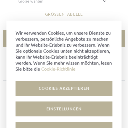
Größe wählen
GRÖSSENTABELLE
Wir verwenden Cookies, um unsere Dienste zu
verbessern, persönliche Angebote zu machen
IN DEN WARENKORB LEGEN
und Ihr Website-Erlebnis zu verbessern. Wenn
Sie optionale Cookies unten nicht akzeptieren,
kann Ihr Website-Erlebnis beeinträchtigt
GRÖSSE NICHT VORHANDEN?
werden. Wenn Sie mehr wissen möchten, lesen
Sie bitte die
Cookie-Richtlinie
ZU FAVORITEN HINZUFÜGEN
PRODUKTDETAILS
COOKIES AKZEPTIEREN
Material:
Vintage Pull-Up Leder
Farbe:
Schwarz
EINSTELLUNGEN
Futter:
Leder
Machart:
Flexibelgenäht