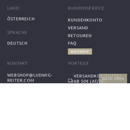
LAND
KUNDENSERVICE
ÖSTERREICH
KUNDENKONTO
VERSAND
SPRACHE
RETOUREN
DEUTSCH
FAQ
WIDERRUF
KONTAKT
VORTEILE
WEBSHOP@LUDWIG-
VERSANDKOSTENFREI
NACH OBEN
REITER.COM
AB 50€ (AT/DE)
+43-1-2559300-1
RÜCKGABE UND
MO-DO 9:00-12:00,
KOSTENFREIER
13:00-17:00
UMTAUSCH
FR 9:00-14:00
FOLGEN SIE UNS