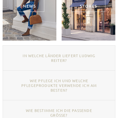
NEWS
STORES
IN WELCHE LÄNDER LIEFERT LUDWIG
REITER?
WIE PFLEGE ICH UND WELCHE
PFLEGEPRODUKTE VERWENDE ICH AM
BESTEN?
WIE BESTIMME ICH DIE PASSENDE
GRÖSSE?