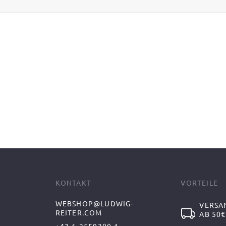
KONTAKT
VORTEILE
WEBSHOP@LUDWIG-
VERSA
REITER.COM
AB 50€