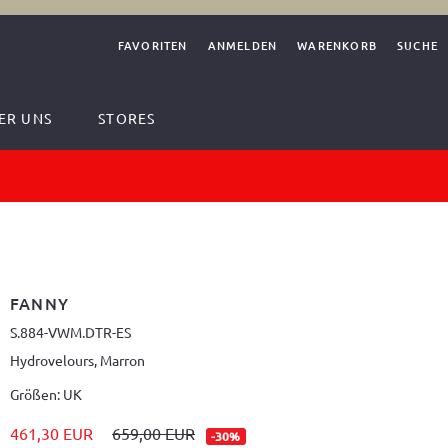
FAVORITEN
ANMELDEN
WARENKORB
SUCHE
ER UNS
STORES
FANNY
S.884-VWM.DTR-ES
Hydrovelours, Marron
Größen: UK
461,30 EUR
659,00 EUR
-30%