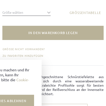
Größe wählen
GRÖSSENTABELLE
IN DEN WARENKORB LEGEN
GRÖSSE NICHT VORHANDEN?
ZU FAVORITEN HINZUFÜGEN
zu machen und Ihr
PRODUKTDETAILS
n, kann Ihr
Diese klassische, hochgeschnittene Schnürstiefelette aus
 bitte die
Cookie-
Hydrovelours zeichnet sich durch eine wasserabweisende
Oberfläche aus. Eine ultraleichte Profilsohle sorgt für besten
Komfort und Halt, während der Reißverschluss an der Innenseite
das An- und Ausziehen erleichtert.
IES ABLEHNEN