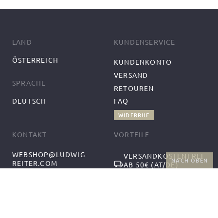
LAND
KUNDENSERVICE
ÖSTERREICH
KUNDENKONTO
VERSAND
SPRACHE
RETOUREN
DEUTSCH
FAQ
WIDERRUF
KONTAKT
VORTEILE
WEBSHOP@LUDWIG-
VERSANDKOSTENFREI
NACH OBEN
REITER.COM
AB 50€ (AT/DE)
+43-1-2559300-1
RÜCKGABE UND
MO-DO 9:00-12:00,
KOSTENFREIER
13:00-17:00
UMTAUSCH
FR 9:00-14:00