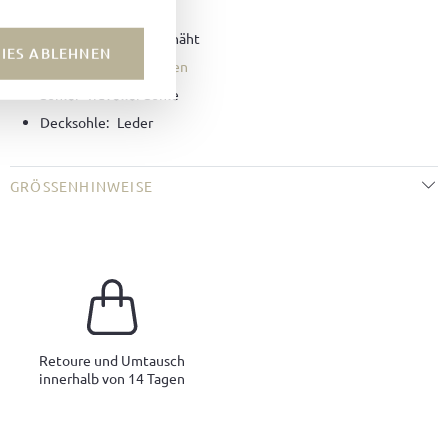
Futter:
Leder
Machart:
Rahmengenäht
IES ABLEHNEN
Leisten:
Loafer Leisten
Sohle:
Traveller Sohle
Decksohle:
Leder
GRÖSSENHINWEISE
Retoure und Umtausch
innerhalb von 14 Tagen