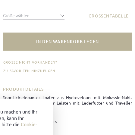
Größe wählen
GRÖSSENTABELLE
IN DEN WARENKORB LEGEN
GRÖSSE NICHT VORHANDEN?
ZU FAVORITEN HINZUFÜGEN
PRODUKTDETAILS
Sportlich-eleganter Loafer aus Hydrovelours mit Mokassin-Naht.
Rahmengenäht auf Loafer Leisten mit Lederfutter und Traveller
Sohle.
zu machen und Ihr
n, kann Ihr
Material:
Hydrovelours
 bitte die
Cookie-
Farbe:
Dunkelbraun