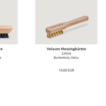
te
Velours Messingbürste
Z.P016
z
Buchenholz, Natur
19,00 EUR