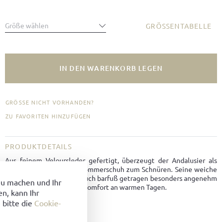
Größe wählen
GRÖSSENTABELLE
IN DEN WARENKORB LEGEN
GRÖSSE NICHT VORHANDEN?
ZU FAVORITEN HINZUFÜGEN
PRODUKTDETAILS
Aus feinem Veloursleder gefertigt, überzeugt der Andalusier als
leichter und bequemer Sommerschuh zum Schnüren. Seine weiche
Verarbeitung macht ihn auch barfuß getragen besonders angenehm
zu machen und Ihr
und sorgt für mühelosen Komfort an warmen Tagen.
n, kann Ihr
 bitte die
Cookie-
Material:
Velours