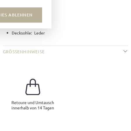
Farbe:
Dunkelgrün
Futter:
Leder
IES ABLEHNEN
Machart:
Sacchetto
Sohle:
Crêpe Sohle
Decksohle:
Leder
GRÖSSENHINWEISE
Retoure und Umtausch
innerhalb von 14 Tagen