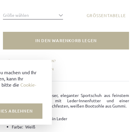
Größe wählen
GRÖSSENTABELLE
IN DEN WARENKORB LEGEN
GRÖSSE NICHT VORHANDEN?
ZU FAVORITEN HINZUFÜGEN
zu machen und Ihr
n, kann Ihr
 bitte die
Cookie-
PRODUKTDETAILS
Der Tennis ist ein zeitloser, eleganter Sportschuh aus feinstem
Holland Grain Leder mit Leder-Innenfutter und einer
seitenwandgenähten, rutschfesten, weißen Bootsohle aus Gummi.
IES ABLEHNEN
Material:
Holland Grain Leder
Farbe:
Weiß