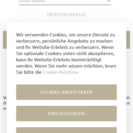
Größe wählen
GRÖSSENTABELLE
Wir verwenden Cookies, um unsere Dienste zu
IN DEN WARENKORB LEGEN
verbessern, persönliche Angebote zu machen
und Ihr Website-Erlebnis zu verbessern. Wenn
Sie optionale Cookies unten nicht akzeptieren,
kann Ihr Website-Erlebnis beeinträchtigt
GRÖSSE NICHT VORHANDEN?
werden. Wenn Sie mehr wissen möchten, lesen
ZU FAVORITEN HINZUFÜGEN
Sie bitte die
Cookie-Richtlinie
PRODUKTDETAILS
COOKIES AKZEPTIEREN
Verleihen Sie Ihrer Freizeitgarderobe das besondere Etwas mit
diesem kunstvoll geflochtenen Gürtel aus Bio-Baumwollschnüren
mit Lederbesätzen an beiden Enden.
EINSTELLUNGEN
Material:
Baumwolle
Farbe:
Olive