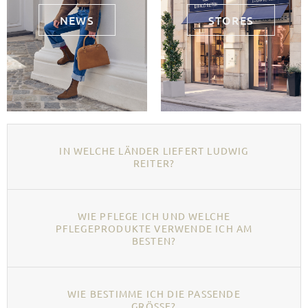
NEWS
STORES
IN WELCHE LÄNDER LIEFERT LUDWIG
REITER?
WIE PFLEGE ICH UND WELCHE
PFLEGEPRODUKTE VERWENDE ICH AM
BESTEN?
WIE BESTIMME ICH DIE PASSENDE
GRÖSSE?