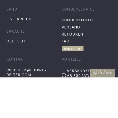
LAND
KUNDENSERVICE
ÖSTERREICH
KUNDENKONTO
VERSAND
SPRACHE
RETOUREN
DEUTSCH
FAQ
WIDERRUF
KONTAKT
VORTEILE
WEBSHOP@LUDWIG-
VERSANDKOSTENFREI
NACH OBEN
REITER.COM
AB 50€ (AT/DE)
+43-1-2559300-1
RÜCKGABE UND
MO-DO 9:00-12:00,
KOSTENFREIER
13:00-17:00
UMTAUSCH
FR 9:00-14:00
FOLGEN SIE UNS