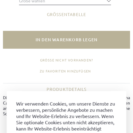
Größe wählen
GRÖSSENTABELLE
IN DEN WARENKORB LEGEN
GRÖSSE NICHT VORHANDEN?
ZU FAVORITEN HINZUFÜGEN
PRODUKTDETAILS
Dieser schlichte, elegante Herrenschuh wurde aus feinem Patina
Calf Leder gefertigt und mit einer Ledersohle versehen. Für einen
Wir verwenden Cookies, um unsere Dienste zu
angenehmen Tragekomfort lässt sich der Riemen durch die seitliche
verbessern, persönliche Angebote zu machen
Schnalle optimal anpassen.
und Ihr Website-Erlebnis zu verbessern. Wenn
Sie optionale Cookies unten nicht akzeptieren,
Material:
Patina Calf Leder
kann Ihr Website-Erlebnis beeinträchtigt