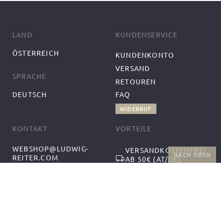
LAND
KUNDENSERVICE
ÖSTERREICH
KUNDENKONTO
VERSAND
SPRACHE
RETOUREN
DEUTSCH
FAQ
WIDERRUF
KONTAKT
VORTEILE
WEBSHOP@LUDWIG-
VERSANDKOSTENFREI
NACH OBEN
REITER.COM
AB 50€ (AT/DE)
+43-1-2559300-1
RÜCKGABE UND
MO-DO 9:00-12:00,
KOSTENFREIER
13:00-17:00
UMTAUSCH
FR 9:00-14:00