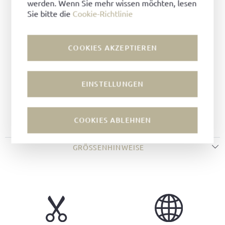
werden. Wenn Sie mehr wissen möchten, lesen
Farbe:
Mocca
Sie bitte die
Cookie-Richtlinie
Futter:
Leder
Machart:
Rahmengenäht
Leisten:
Victor Leisten
COOKIES AKZEPTIEREN
Weite:
F
Sohle:
Ledersohle
EINSTELLUNGEN
Decksohle:
Leder
Verschluss:
Schnalle
Farbe des Verschlusses:
Silber
COOKIES ABLEHNEN
GRÖSSENHINWEISE