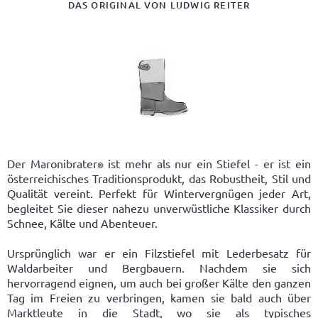
BALLERINAS
ESPADRILLOS
SCHLÜSSELANHÄNGER
SCHLOSS SÜSSENBRUNN
DAS ORIGINAL VON LUDWIG REITER
SANDALEN
CHELSEA BOOTS
GÜRTEL
MANUFAKTURFÜHRUNG
ESPADRILLOS
STIEFELETTEN
BRILLENETUIS
PRIVATANFERTIGUNG
CHELSEA BOOTS
STIEFEL
SCHULTERRIEMEN
NACHHALTIGKEIT
STIEFELETTEN
MARONIBRATER®
PFLEGEPRODUKTE
KARRIERE
Der Maronibrater
ist mehr als nur ein Stiefel - er ist ein
®
STIEFEL
PELZSCHUHE
SCHUHBÄNDER & EINLEGESOHLEN
REPRÄSENTANZEN
österreichisches Traditionsprodukt, das Robustheit, Stil und
Qualität vereint. Perfekt für Wintervergnügen jeder Art,
begleitet Sie dieser nahezu unverwüstliche Klassiker durch
MARONIBRATER®
SANDALEN
ALLE ACCESSOIRES
GLOSSAR
Schnee, Kälte und Abenteuer.
KINDERSCHUHE
KINDERSCHUHE
BLOG
Ursprünglich war er ein Filzstiefel mit Lederbesatz für
Waldarbeiter und Bergbauern. Nachdem sie sich
HAUSSCHUHE
HAUSSCHUHE
hervorragend eignen, um auch bei großer Kälte den ganzen
Tag im Freien zu verbringen, kamen sie bald auch über
PFLEGEPRODUKTE
PFLEGEPRODUKTE
Marktleute in die Stadt, wo sie als typisches