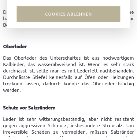
Damit Sie recht lange Freude mit Ihren Maronibratern
®
COOKIES ABLEHNEN
haben, dürfen wir Ihnen einige Empfehlungen zur
Behandlung mitgeben:
Oberleder
Das Oberleder des Unterschaftes ist aus hochwertigem
Kalbleder, das wasserabweisend ist. Wenn es sehr stark
durchnässt ist, sollte man es mit Lederfett nachbehandeln.
Durchnässte Stiefel keinesfalls auf Öfen oder Heizungen
trocknen lassen, dadurch könnte das Oberleder brüchig
werden.
Schutz vor Salzrändern
Leder ist sehr witterungsbeständig, aber nicht resistent
gegen aggressiven Schmutz, insbesondere Streusalz. Um
irreversible Schäden zu vermeiden, müssen Salzränder