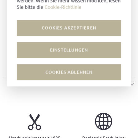
werden. Wenn Sie mehr wissen möchten, lesen
Material:
Velours
Sie bitte die
Cookie-Richtlinie
Farbe:
Jagdgrün
Futter:
Leder
COOKIES AKZEPTIEREN
Machart:
Flexibelgenäht
Leisten:
Toskaner Leisten
Weite:
F
EINSTELLUNGEN
Sohle:
Traveller Sohle
Decksohle:
Leder
COOKIES ABLEHNEN
GRÖSSENHINWEISE
Handwerkskunst seit 1885
Regionale Produktion