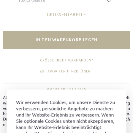
Größe wählen
GRÖSSENTABELLE
IN DEN WARENKORB LEGEN
GRÖSSE NICHT VORHANDEN?
ZU FAVORITEN HINZUFÜGEN
PRODUKTDETAILS
Als sich vor über 200 Jahren Europa nach jahrelanger Kriegszeit
Wir verwenden Cookies, um unsere Dienste zu
wieder einmal neu ordnete, versammelten sich unter der Leitung
verbessern, persönliche Angebote zu machen
von Fürst Metternich die Staatsmänner ganz Europas in Wien in
besonders friedlichem Outfit, sozusagen als Pantoffelhelden.
und Ihr Website-Erlebnis zu verbessern. Wenn
Damals entstand dieses besonders komfortable und dennoch
Sie optionale Cookies unten nicht akzeptieren,
elegante Herrenschuhmodell "Metternich".
kann Ihr Website-Erlebnis beeinträchtigt