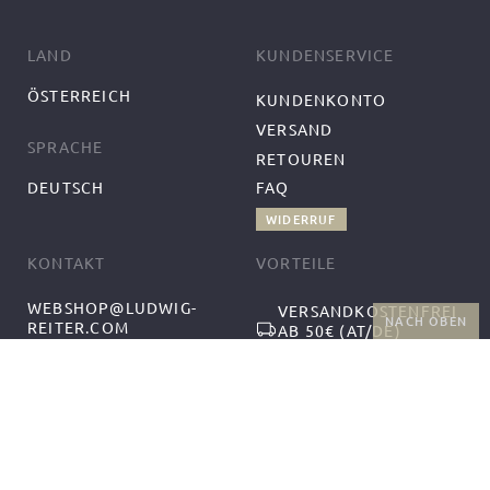
LAND
KUNDENSERVICE
ÖSTERREICH
KUNDENKONTO
VERSAND
SPRACHE
RETOUREN
DEUTSCH
FAQ
WIDERRUF
KONTAKT
VORTEILE
WEBSHOP@LUDWIG-
VERSANDKOSTENFREI
NACH OBEN
REITER.COM
AB 50€ (AT/DE)
+43-1-2559300-1
RÜCKGABE UND
MO-DO 9:00-12:00,
KOSTENFREIER
13:00-17:00
UMTAUSCH
FR 9:00-14:00
FOLGEN SIE UNS