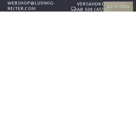
WEBSHOP@LUDWIG-
VERSANDKOSTENFREI
NACH OBEN
REITER.COM
AB 50€ (AT/DE)
+43-1-2559300-1
RÜCKGABE UND
MO-DO 9:00-12:00,
KOSTENFREIER
13:00-17:00
UMTAUSCH
FR 9:00-14:00
FOLGEN SIE UNS
ZAHLUNGSARTEN
VERSANDPARTNER