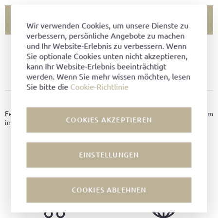
FILIALVERFÜGBARKEIT PRÜFEN
Wir verwenden Cookies, um unsere Dienste zu
verbessern, persönliche Angebote zu machen
und Ihr Website-Erlebnis zu verbessern. Wenn
ARTIKEL NICHT VERFÜGBAR?
Sie optionale Cookies unten nicht akzeptieren,
kann Ihr Website-Erlebnis beeinträchtigt
ZU FAVORITEN HINZUFÜGEN
werden. Wenn Sie mehr wissen möchten, lesen
Sie bitte die
Cookie-Richtlinie
PRODUKTDETAILS
Feine Schuhbänder für klassische Stiefeletten in der Länge 120cm
COOKIES AKZEPTIEREN
in Dunkelbraun.
Farbe:
Dunkelbraun
EINSTELLUNGEN
COOKIES ABLEHNEN