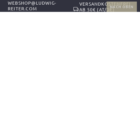
WEBSHOP@LUDWIG-
VERSANDKOSTENFREI
NACH OBEN
REITER.COM
AB 50€ (AT/DE)
+43-1-2559300-1
RÜCKGABE UND
MO-DO 9:00-12:00,
KOSTENFREIER
13:00-17:00
UMTAUSCH
FR 9:00-14:00
FOLGEN SIE UNS
ZAHLUNGSARTEN
VERSANDPARTNER