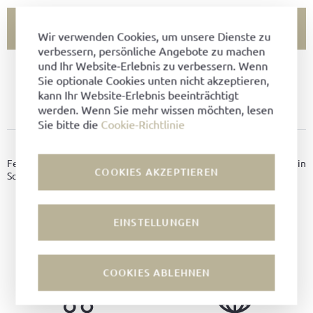
FILIALVERFÜGBARKEIT PRÜFEN
Wir verwenden Cookies, um unsere Dienste zu
verbessern, persönliche Angebote zu machen
und Ihr Website-Erlebnis zu verbessern. Wenn
ARTIKEL NICHT VERFÜGBAR?
Sie optionale Cookies unten nicht akzeptieren,
kann Ihr Website-Erlebnis beeinträchtigt
ZU FAVORITEN HINZUFÜGEN
werden. Wenn Sie mehr wissen möchten, lesen
Sie bitte die
Cookie-Richtlinie
PRODUKTDETAILS
Feine Schuhbänder für Halbschuh-Klassiker in der Länge 60cm in
COOKIES AKZEPTIEREN
Schwarz.
Farbe:
Schwarz
EINSTELLUNGEN
COOKIES ABLEHNEN