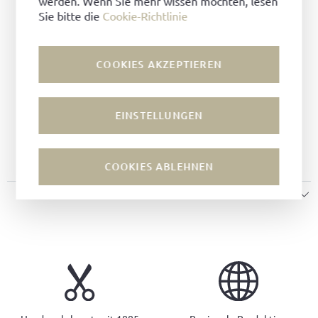
werden. Wenn Sie mehr wissen möchten, lesen
Futter:
Lammfell
Sie bitte die
Cookie-Richtlinie
Machart:
Rahmengenäht
Leisten:
Kitzmantel Leisten
COOKIES AKZEPTIEREN
Sohle:
Bergprofilsohle
Decksohle:
Lammfell
Runde Zehenkappe
EINSTELLUNGEN
Ludwig Reiter Einstiegsschlaufe
Geprägtes Logo
COOKIES ABLEHNEN
GRÖSSENHINWEISE