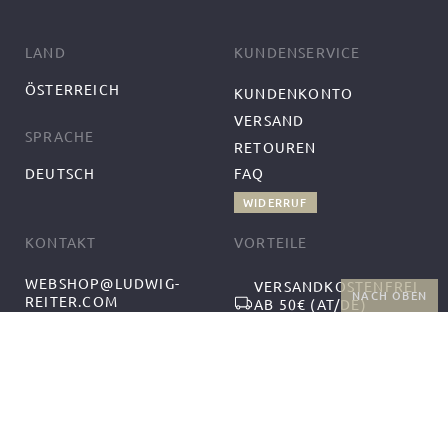
LAND
KUNDENSERVICE
ÖSTERREICH
KUNDENKONTO
VERSAND
SPRACHE
RETOUREN
DEUTSCH
FAQ
WIDERRUF
KONTAKT
VORTEILE
WEBSHOP@LUDWIG-
VERSANDKOSTENFREI
NACH OBEN
REITER.COM
AB 50€ (AT/DE)
+43-1-2559300-1
RÜCKGABE UND
MO-DO 9:00-12:00,
KOSTENFREIER
13:00-17:00
UMTAUSCH
FR 9:00-14:00
FOLGEN SIE UNS