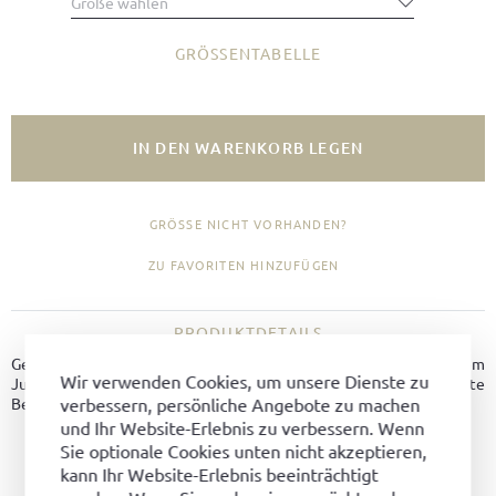
Größe wählen
GRÖSSENTABELLE
IN DEN WARENKORB LEGEN
GRÖSSE NICHT VORHANDEN?
ZU FAVORITEN HINZUFÜGEN
PRODUKTDETAILS
Geländetauglicher, robuster Winterstiefel aus hochwertigem
Wir verwenden Cookies, um unsere Dienste zu
Juchtenleder mit einem Schaftoberteil aus Filz. Die rutschfeste
verbessern, persönliche Angebote zu machen
Bergprofilsohle sorgt für Komfort und einen guten Halt.
und Ihr Website-Erlebnis zu verbessern. Wenn
Sie optionale Cookies unten nicht akzeptieren,
Material:
Juchtenleder
kann Ihr Website-Erlebnis beeinträchtigt
Farbe:
Mocca