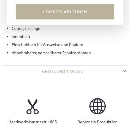
Futter:
Leder
COOKIES ABLEHNEN
Verschluss:
Drehverschluss
Farbe des Verschlusses:
Silber
Geprägtes Logo
Innenfach
Einschubfach für Ausweise und Papiere
Abnehmbarer, verstellbarer Schulterriemen
GRÖSSENHINWEISE
Handwerkskunst seit 1885
Regionale Produktion