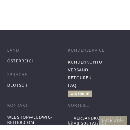
LAND
KUNDENSERVICE
ÖSTERREICH
KUNDENKONTO
VERSAND
SPRACHE
RETOUREN
DEUTSCH
FAQ
WIDERRUF
KONTAKT
VORTEILE
WEBSHOP@LUDWIG-
VERSANDKOSTENFREI
NACH OBEN
REITER.COM
AB 50€ (AT/DE)
+43-1-2559300-1