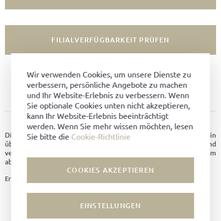
FILIALVERFÜGBARKEIT PRÜFEN
ARTIKEL NICHT VERFÜGBAR?
Wir verwenden Cookies, um unsere Dienste zu
verbessern, persönliche Angebote zu machen
ZU FAVORITEN HINZUFÜGEN
und Ihr Website-Erlebnis zu verbessern. Wenn
Sie optionale Cookies unten nicht akzeptieren,
kann Ihr Website-Erlebnis beeinträchtigt
PRODUKTDETAILS
werden. Wenn Sie mehr wissen möchten, lesen
Diese klassische Damenhandtasche wurde sorgfältig von Hand in
Sie bitte die
Cookie-Richtlinie
über 400 Schritten aus feinstem Country Calf Leder verarbeitet und
verfügt über ein verschließbares Innenfach, Lederfutter und einem
abnehmbaren Schulterriemen.
COOKIES AKZEPTIEREN
Erfahren Sie alles über die Fertigung der Theresia Tasche
hier
.
Material:
Country Calf Leder
EINSTELLUNGEN
Farbe:
Schwarz